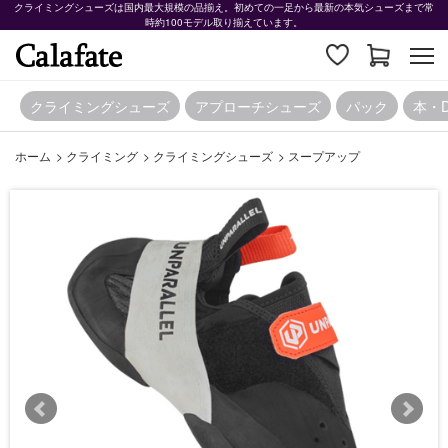
クライミングシューズは国内最大規模の品揃え。初めての一足から最新の本気シューズまで常
時約100モデル取り揃えています。
クライミングシューズ
アプローチシューズ
パック
本・
ホーム
>
クライミング
>
クライミングシューズ
>
スープアップ