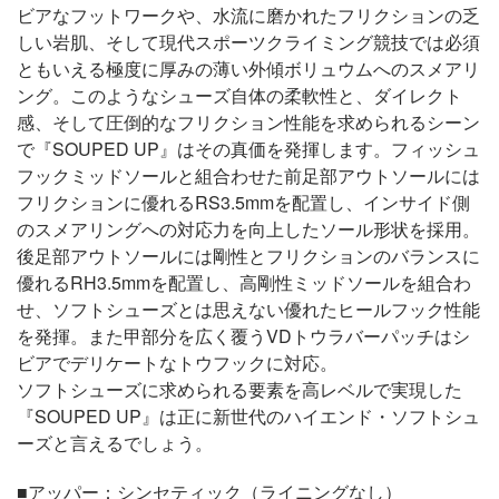
ビアなフットワークや、水流に磨かれたフリクションの乏
しい岩肌、そして現代スポーツクライミング競技では必須
ともいえる極度に厚みの薄い外傾ボリュウムへのスメアリ
ング。このようなシューズ自体の柔軟性と、ダイレクト
感、そして圧倒的なフリクション性能を求められるシーン
で『SOUPED UP』はその真価を発揮します。フィッシュ
フックミッドソールと組合わせた前足部アウトソールには
フリクションに優れるRS3.5mmを配置し、インサイド側
のスメアリングへの対応力を向上したソール形状を採用。
後足部アウトソールには剛性とフリクションのバランスに
優れるRH3.5mmを配置し、高剛性ミッドソールを組合わ
せ、ソフトシューズとは思えない優れたヒールフック性能
を発揮。また甲部分を広く覆うVDトウラバーパッチはシ
ビアでデリケートなトウフックに対応。
ソフトシューズに求められる要素を高レベルで実現した
『SOUPED UP』は正に新世代のハイエンド・ソフトシュ
ーズと言えるでしょう。
■アッパー：シンセティック（ライニングなし）