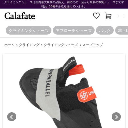
クライミングシューズは国内最大規模の品揃え。初めての一足から最新の本気シューズまで常
時約100モデル取り揃えています。
クライミングシューズ
アプローチシューズ
パック
本・
ホーム
>
クライミング
>
クライミングシューズ
>
スープアップ