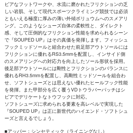
ビアなフットワークや、水流に磨かれたフリクションの乏
しい岩肌、そして現代スポーツクライミング競技では必須
ともいえる極度に厚みの薄い外傾ボリュウムへのスメアリ
ング。このようなシューズ自体の柔軟性と、ダイレクト
感、そして圧倒的なフリクション性能を求められるシーン
で『SOUPED UP』はその真価を発揮します。フィッシュ
フックミッドソールと組合わせた前足部アウトソールには
フリクションに優れるRS3.5mmを配置し、インサイド側
のスメアリングへの対応力を向上したソール形状を採用。
後足部アウトソールには剛性とフリクションのバランスに
優れるRH3.5mmを配置し、高剛性ミッドソールを組合わ
せ、ソフトシューズとは思えない優れたヒールフック性能
を発揮。また甲部分を広く覆うVDトウラバーパッチはシ
ビアでデリケートなトウフックに対応。
ソフトシューズに求められる要素を高レベルで実現した
『SOUPED UP』は正に新世代のハイエンド・ソフトシュ
ーズと言えるでしょう。
■アッパー：シンセティック（ライニングなし）