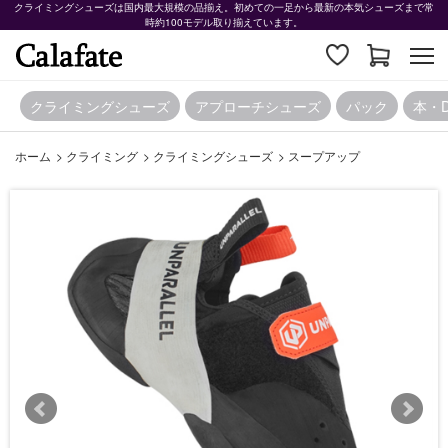
クライミングシューズは国内最大規模の品揃え。初めての一足から最新の本気シューズまで常
時約100モデル取り揃えています。
クライミングシューズ
アプローチシューズ
パック
本・
ホーム
>
クライミング
>
クライミングシューズ
>
スープアップ