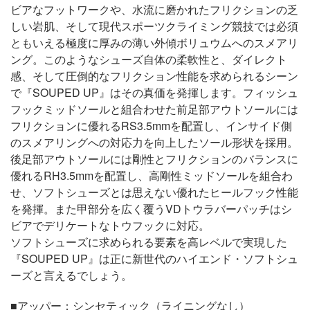
ビアなフットワークや、水流に磨かれたフリクションの乏
しい岩肌、そして現代スポーツクライミング競技では必須
ともいえる極度に厚みの薄い外傾ボリュウムへのスメアリ
ング。このようなシューズ自体の柔軟性と、ダイレクト
感、そして圧倒的なフリクション性能を求められるシーン
で『SOUPED UP』はその真価を発揮します。フィッシュ
フックミッドソールと組合わせた前足部アウトソールには
フリクションに優れるRS3.5mmを配置し、インサイド側
のスメアリングへの対応力を向上したソール形状を採用。
後足部アウトソールには剛性とフリクションのバランスに
優れるRH3.5mmを配置し、高剛性ミッドソールを組合わ
せ、ソフトシューズとは思えない優れたヒールフック性能
を発揮。また甲部分を広く覆うVDトウラバーパッチはシ
ビアでデリケートなトウフックに対応。
ソフトシューズに求められる要素を高レベルで実現した
『SOUPED UP』は正に新世代のハイエンド・ソフトシュ
ーズと言えるでしょう。
■アッパー：シンセティック（ライニングなし）