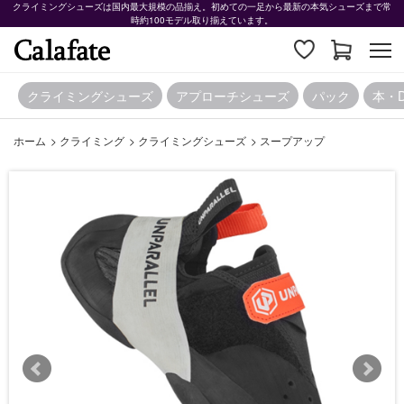
クライミングシューズは国内最大規模の品揃え。初めての一足から最新の本気シューズまで常
時約100モデル取り揃えています。
クライミングシューズ
アプローチシューズ
パック
本・
ホーム
>
クライミング
>
クライミングシューズ
>
スープアップ