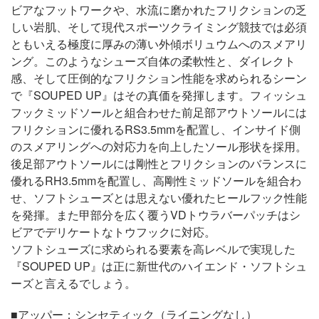
ビアなフットワークや、水流に磨かれたフリクションの乏
しい岩肌、そして現代スポーツクライミング競技では必須
ともいえる極度に厚みの薄い外傾ボリュウムへのスメアリ
ング。このようなシューズ自体の柔軟性と、ダイレクト
感、そして圧倒的なフリクション性能を求められるシーン
で『SOUPED UP』はその真価を発揮します。フィッシュ
フックミッドソールと組合わせた前足部アウトソールには
フリクションに優れるRS3.5mmを配置し、インサイド側
のスメアリングへの対応力を向上したソール形状を採用。
後足部アウトソールには剛性とフリクションのバランスに
優れるRH3.5mmを配置し、高剛性ミッドソールを組合わ
せ、ソフトシューズとは思えない優れたヒールフック性能
を発揮。また甲部分を広く覆うVDトウラバーパッチはシ
ビアでデリケートなトウフックに対応。
ソフトシューズに求められる要素を高レベルで実現した
『SOUPED UP』は正に新世代のハイエンド・ソフトシュ
ーズと言えるでしょう。
■アッパー：シンセティック（ライニングなし）