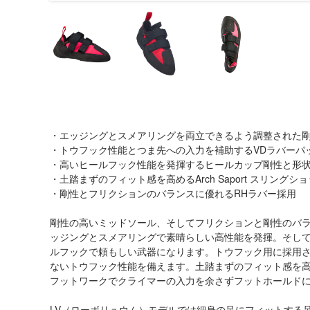
・エッジングとスメアリングを両立できるよう調整された
・トウフック性能とつま先への入力を補助するVDラバーパ
・高いヒールフック性能を発揮するヒールカップ剛性と形
・土踏まずのフィット感を高めるArch Saport スリングシ
・剛性とフリクションのバランスに優れるRHラバー採用
剛性の高いミッドソール、そしてフリクションと剛性のバラ
ッジングとスメアリングで素晴らしい高性能を発揮。そして
ルフックで頼もしい武器になります。トウフック用に採用さ
ないトウフック性能を備えます。土踏まずのフィット感を
フットワークでクライマーの入力を余さずフットホールド
LV（ローボリュウム）モデルでは細身の足にフィットする足