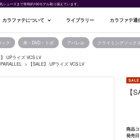
気シューズまで常時約100モデル取り揃えています。
カラファテについて
ライブラリー
カラファテ通
パック
本・DVD・トポ
アパレル
クライミングソック
E】 UPライズ VCS LV
PARALLEL
>
【SALE】 UPライズ VCS LV
【S
商品コ
発売日