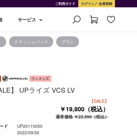
ご利用ガイド
ログイン
会員登録
信
サービス
ス
クラッシュパッド
ブラシ
ALE】 UPライズ VCS LV
【SALE】
￥19,800（税込）
通常価格 ￥22,990（税込）
ード
UP20110050
2022/09/26