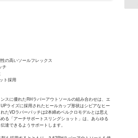
剛性の高いソールフレックス
ッチ
状
ョット採用
ンスに優れたRHラバーアウトソールの組み合わせは、エ
UPライズに採用されたヒールカップ形状はシビアなヒー
れたVDラバーパッチは2本締めベルクロモデルとは思え
高める「アーチサポートスリングショット」は、あらゆる
に伝達できるようサポートします。
型を採用するとともに、3.5?RHラバーアウトソールを使