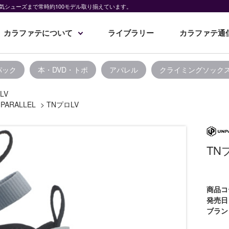
気シューズまで常時約100モデル取り揃えています。
カラファテについて
ライブラリー
カラファテ通
パック
本・DVD・トポ
アパレル
クライミングソック
LV
PARALLEL
>
TNプロLV
TN
商品コ
発売日
ブラン