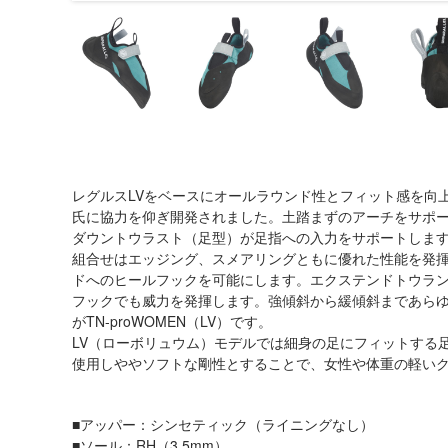
レグルスLVをベースにオールラウンド性とフィット感を向
氏に協力を仰ぎ開発されました。土踏まずのアーチをサポ
ダウントウラスト（足型）が足指への入力をサポートします。
組合せはエッジング、スメアリングともに優れた性能を発
ドへのヒールフックを可能にします。エクステンドトウラ
フックでも威力を発揮します。強傾斜から緩傾斜まであら
がTN-proWOMEN（LV）です。
LV（ローボリュウム）モデルでは細身の足にフィットする足
使用しややソフトな剛性とすることで、女性や体重の軽い
■アッパー：シンセティック（ライニングなし）
■ソール：RH（3.5mm）