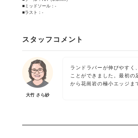
■ミッドソール：-
■ラスト：-
スタッフコメント
ランドラバーが伸びやすく
ことができました。最初の
から花崗岩の極小エッジま
大竹 さら紗