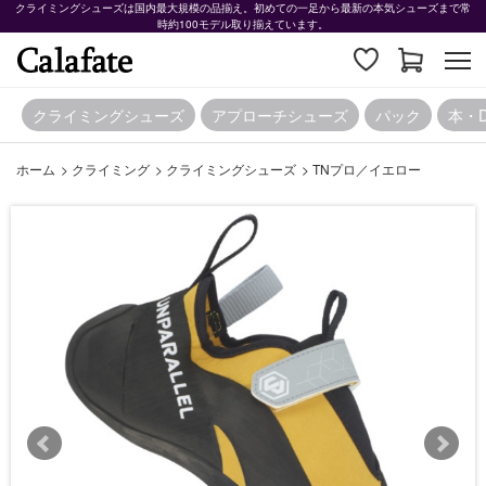
クライミングシューズは国内最大規模の品揃え。初めての一足から最新の本気シューズまで常
時約100モデル取り揃えています。
クライミングシューズ
アプローチシューズ
パック
本・
ホーム
>
クライミング
>
クライミングシューズ
>
TNプロ／イエロー