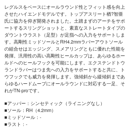
レグルスをベースにオールラウンド性とフィット感を向上
させたハイエンドモデルです。トップアスリート楢?智亜
氏に協力を仰ぎ開発されました。土踏まずのアーチをサポ
ートするスリングショットと、素直なストレートタイプの
ダウントウラスト（足型）が足指への入力をサポートしま
す。高剛性ミッドソールとRH4.2mmラバーアウトソール
の組合せはエッジング、スメアリングともに優れた性能を
発揮。汎用性の高い高剛性ヒールカップは、あらゆるホー
ルドへのヒールフックを可能にします。エクステンドトウ
ランドラバーはつま先への入力をサポートすると共に、ト
ウフックでも威力を発揮します。強傾斜から緩傾斜まであ
らゆるハードムーブにオールラウンドに対応する一足、そ
れがTN-proです。
■アッパー：シンセティック（ライニングなし）
■ソール：RH（4.2mm）
■ミッドソール：-
■ラスト：-