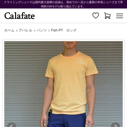
クライミングシューズは国内最大規模の品揃え。初めての一足から最新の本気シューズまで常
時約100モデル取り揃えています。
ホーム
>
アパレル
>
パンツ
>
Fish-PT ロング