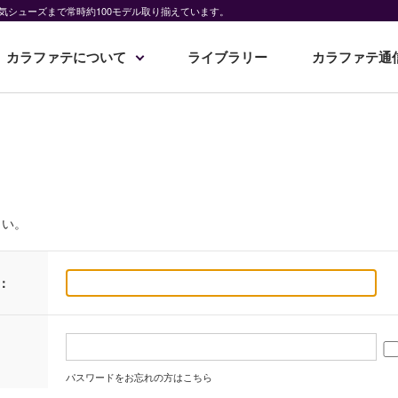
気シューズまで常時約100モデル取り揃えています。
カラファテについて
ライブラリー
カラファテ通
さい。
：
パスワードをお忘れの方はこちら