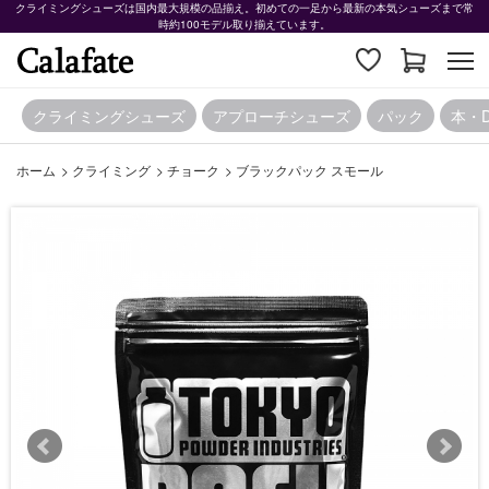
クライミングシューズは国内最大規模の品揃え。初めての一足から最新の本気シューズまで常
時約100モデル取り揃えています。
クライミングシューズ
アプローチシューズ
パック
本・
ホーム
>
クライミング
>
チョーク
>
ブラックパック スモール