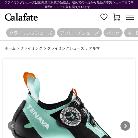
クライミングシューズは国内最大規模の品揃え。初めての一足から最新の本気シューズまで常
時約100モデル取り揃えています。
クライミングシューズ
アプローチシューズ
パック
本・
ホーム
>
クライミング
>
クライミングシューズ
>
アルマ