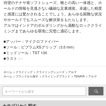
待望のテナヤ発ソフトシューズ。靴との高い一体感と、ホ
ールドの情報を見逃さない繊細な足裏感覚。卓越した精度
と感度には驚かされることでしょう。あらゆる困難な状況
やホールドでもスムーズな解決策をもたらします。
アルマはインドアのボルダリングから過酷なロッククライ
ミングまであらゆる環境に完璧に適応します。
■アッパー：マイクロファイバー
■ソール：ビブラムXSグリップ（3.5 mm）
■ミッドソール：TST 130
■ラスト：-
ホーム
>
クライミング
>
クライミングシューズ
>
アルマ
ホーム
>
ブランドから探す
>
クライミングブランド
>
TENAYA
>
アルマ
キーワードから探す
カテゴリから探す