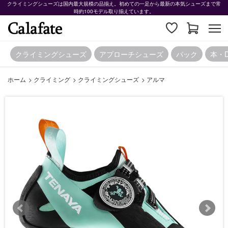
クライミングシューズは国内最大規模の品揃え。初めての一足から最新の本気シューズまで常
時約100モデル取り揃えています。
クライミングシューズ
アプローチシューズ
パック
本・
ホーム
>
クライミング
>
クライミングシューズ
>
アルマ