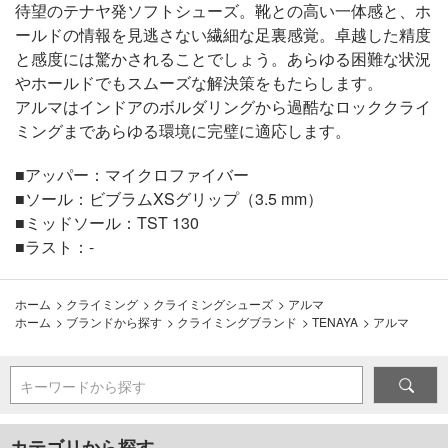
待望のテナヤ発ソフトシューズ。靴との高い一体感と、ホ
ールドの情報を見逃さない繊細な足裏感覚。卓越した精度
と感度には驚かされることでしょう。あらゆる困難な状況
やホールドでもスムーズな解決策をもたらします。
アルマはインドアのボルダリングから過酷なロッククライ
ミングまであらゆる環境に完璧に適応します。
■アッパー：マイクロファイバー
■ソール：ビブラムXSグリップ（3.5 mm）
■ミッドソール：TST 130
■ラスト：-
ホーム
>
クライミング
>
クライミングシューズ
>
アルマ
ホーム
>
ブランドから探す
>
クライミングブランド
>
TENAYA
>
アルマ
キーワードから探す
カテゴリから探す