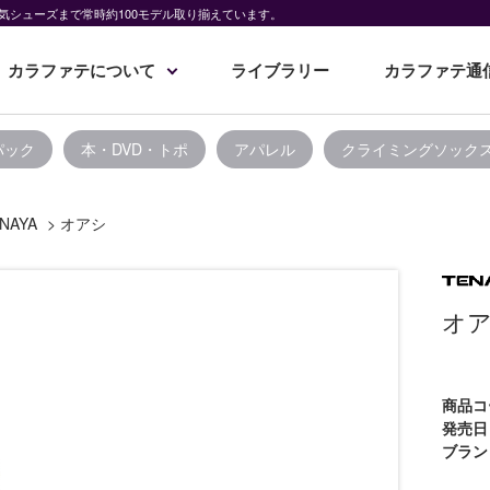
気シューズまで常時約100モデル取り揃えています。
カラファテについて
ライブラリー
カラファテ通
パック
本・DVD・トポ
アパレル
クライミングソック
NAYA
>
オアシ
オ
商品コ
発売日
ブラン