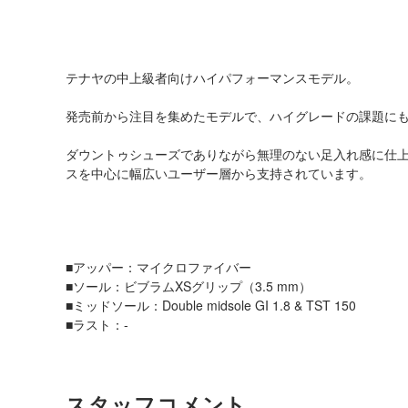
テナヤの中上級者向けハイパフォーマンスモデル。
発売前から注目を集めたモデルで、ハイグレードの課題に
ダウントゥシューズでありながら無理のない足入れ感に仕
スを中心に幅広いユーザー層から支持されています。
■アッパー：マイクロファイバー
■ソール：ビブラムXSグリップ（3.5 mm）
■ミッドソール：Double midsole GI 1.8 & TST 150
■ラスト：-
スタッフコメント