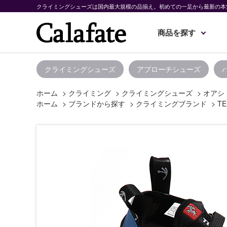
クライミングシューズは国内最大規模の品揃え。初めての一足から最新の本
商品を探す
クライミングシューズ
アプローチシューズ
ホーム
>
クライミング
>
クライミングシューズ
>
オアシ
ホーム
>
ブランドから探す
>
クライミングブランド
>
TE