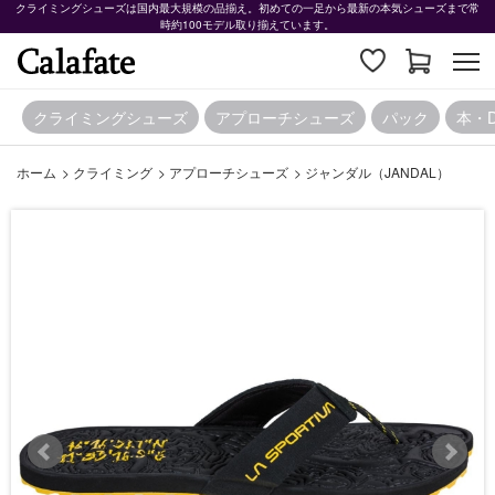
クライミングシューズは国内最大規模の品揃え。初めての一足から最新の本気シューズまで常
時約100モデル取り揃えています。
クライミングシューズ
アプローチシューズ
パック
本・
ホーム
>
クライミング
>
アプローチシューズ
>
ジャンダル（JANDAL）