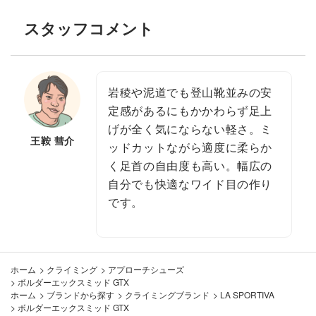
スタッフコメント
岩稜や泥道でも登山靴並みの安
定感があるにもかかわらず足上
げが全く気にならない軽さ。ミ
王鞍 彗介
ッドカットながら適度に柔らか
く足首の自由度も高い。幅広の
自分でも快適なワイド目の作り
です。
ホーム
>
クライミング
>
アプローチシューズ
>
ボルダーエックスミッド GTX
ホーム
>
ブランドから探す
>
クライミングブランド
>
LA SPORTIVA
>
ボルダーエックスミッド GTX