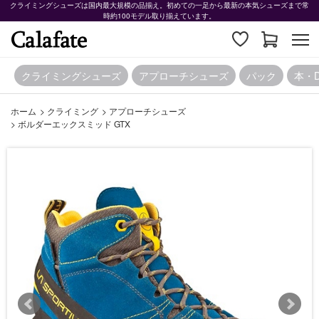
クライミングシューズは国内最大規模の品揃え。初めての一足から最新の本気シューズまで常
時約100モデル取り揃えています。
クライミングシューズ
アプローチシューズ
パック
本・
ホーム
>
クライミング
>
アプローチシューズ
>
ボルダーエックスミッド GTX