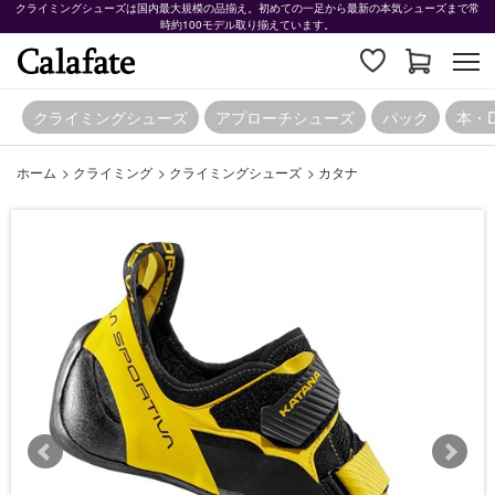
クライミングシューズは国内最大規模の品揃え。初めての一足から最新の本気シューズまで常
時約100モデル取り揃えています。
クライミングシューズ
アプローチシューズ
パック
本・
ホーム
>
クライミング
>
クライミングシューズ
>
カタナ