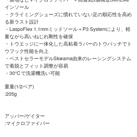
インソール
・クライミングシューズに慣れていない足の順応性を高め
る新ラスト設計
・LaspoFlex 1.1mmミッドソール＋P3 Systemにより、軽
量ながら高いねじれ剛性を確保
・トウエッジに一体化した高粘着ラバーのトウパッチでト
ウフック性能を向上
・ベストセラーモデルSkwama由来のレーシングシステム
で着脱とフィット調整が容易
・30℃で洗濯機洗い可能
重量(1/2ペア)
:205g
アッパー/ゲイター
:マイクロファイバー