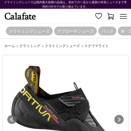
クライミングシューズは国内最大規模の品揃え。初めての一足から最新の本気シューズまで常
時約100モデル取り揃えています。
クライミングシューズ
アプローチシューズ
パック
本・
ホーム
>
クライミング
>
クライミングシューズ
>
スクワマライト