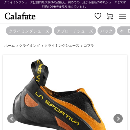
クライミングシューズは国内最大規模の品揃え。初めての一足から最新の本気シューズまで常
時約100モデル取り揃えています。
クライミングシューズ
アプローチシューズ
パック
本・
ホーム
>
クライミング
>
クライミングシューズ
>
コブラ