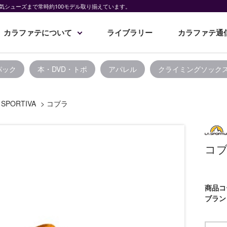
気シューズまで常時約100モデル取り揃えています。
カラファテについて
ライブラリー
カラファテ通
パック
本・DVD・トポ
アパレル
クライミングソック
 SPORTIVA
>
コブラ
コ
商品コ
ブラン