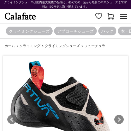
クライミングシューズは国内最大規模の品揃え。初めての一足から最新の本気シューズまで常
時約100モデル取り揃えています。
クライミングシューズ
アプローチシューズ
パック
本・
ホーム
>
クライミング
>
クライミングシューズ
>
フューチュラ