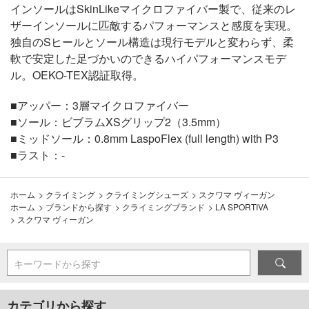
インソールはSkinLikeマイクロファイバー製で、従来のレ
ザーインソールに匹敵するパフォーマンスと感度を実現。
独自のSヒールとソール構造は現行モデルと変わらず、柔
軟で安定した足づかいのできるハイパフォーマンスモデ
ル。OEKO-TEX認証取得。
■アッパー：3層マイクロファイバー
■ソール：ビブラムXSグリップ2（3.5mm）
■ミッドソール：0.8mm LaspoFlex (full length) with P3
■ラスト：-
ホーム
>
クライミング
>
クライミングシューズ
>
スクワマ ヴィーガン
ホーム
>
ブランドから探す
>
クライミングブランド
>
LA SPORTIVA
>
スクワマ ヴィーガン
キーワードから探す
カテゴリから探す