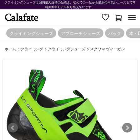
クライミングシューズは国内最大規模の品揃え。初めての一足から最新の本気シューズまで常
時約100モデル取り揃えています。
クライミングシューズ
アプローチシューズ
パック
本・
ホーム
>
クライミング
>
クライミングシューズ
>
スクワマ ヴィーガン