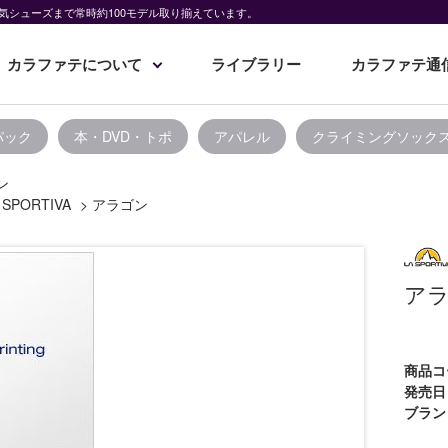
気シューズまで常時約100モデル取り揃えています。
カラファテについて
ライブラリー
カラファテ通
パック
本・DVD・トポ
アパレル
クライミングソック
ン
 SPORTIVA
>
アラゴン
ア
商品コ
発売日
ブラン