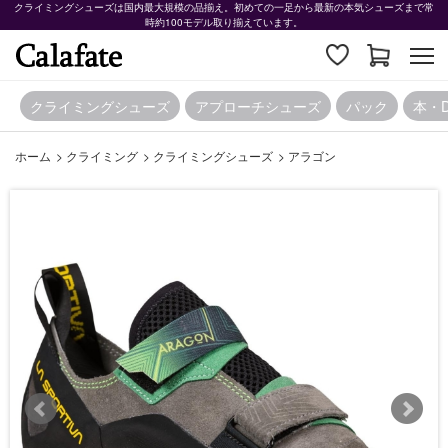
クライミングシューズは国内最大規模の品揃え。初めての一足から最新の本気シューズまで常
時約100モデル取り揃えています。
クライミングシューズ
アプローチシューズ
パック
本・
ホーム
>
クライミング
>
クライミングシューズ
>
アラゴン