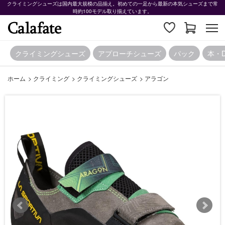
クライミングシューズは国内最大規模の品揃え。初めての一足から最新の本気シューズまで常
時約100モデル取り揃えています。
クライミングシューズ
アプローチシューズ
パック
本・
ホーム
>
クライミング
>
クライミングシューズ
>
アラゴン