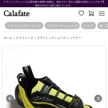
クライミングシューズは国内最大規模の品揃え。初めての一足から最新の本気シューズまで常
時約100モデル取り揃えています。
クライミングシューズ
アプローチシューズ
パック
本・
ホーム
>
クライミング
>
クライミングシューズ
>
ミウラー