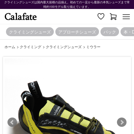
クライミングシューズは国内最大規模の品揃え。初めての一足から最新の本気シューズまで常
時約100モデル取り揃えています。
クライミングシューズ
アプローチシューズ
パック
本・
ホーム
>
クライミング
>
クライミングシューズ
>
ミウラー