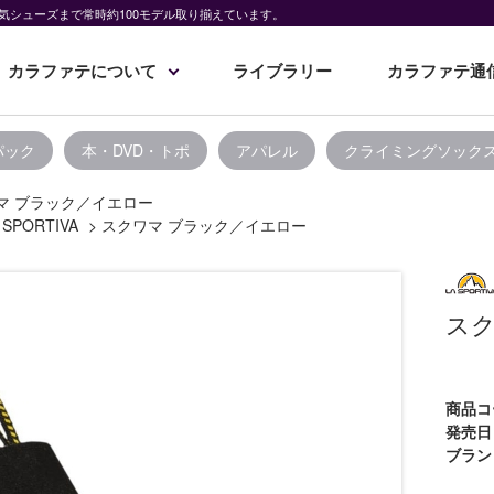
気シューズまで常時約100モデル取り揃えています。
カラファテについて
ライブラリー
カラファテ通
パック
本・DVD・トポ
アパレル
クライミングソック
マ ブラック／イエロー
 SPORTIVA
>
スクワマ ブラック／イエロー
スク
商品コ
発売日
ブラン