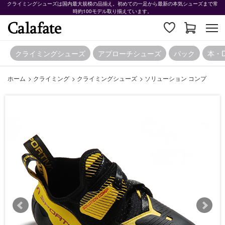
クライミングシューズは国内最大規模の品揃え。初めての一足から最新の本気シューズまで常
時約100モデル取り揃えています。
クライミングシューズ
アプローチシューズ
パック
本・
ホーム
>
クライミング
>
クライミングシューズ
>
ソリューション コンプ