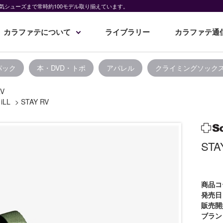
気シューズまで常時約100モデル取り揃えています。
カラファテについて
ライブラリー
カラファテ通
パック
本・DVD・トポ
アパレル
クライミングソック
RV
 iLL
>
STAY RV
STA
商品コ
発売日
販売開
ブラン