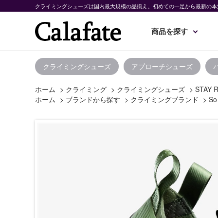
クライミングシューズは国内最大規模の品揃え。初めての一足から最新の本
商品を探す
クライミングシューズ
アプローチシューズ
ホーム
>
クライミング
>
クライミングシューズ
>
STAY 
ホーム
>
ブランドから探す
>
クライミングブランド
>
So