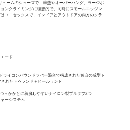
ボリュームのシューズで、垂壁やオーバーハング、ラージボ
ションクライミングに理想的で、同時にスモールエッジン
ズはユニセックスで、インドアとアウトドアの両方のクラ
スエード
たブチル＋ドライコンパウンドラバー混合で構成された独自の成型ト
イアされたトゥランド＋ヒールランド
1つ＋かかとに着脱しやすいナイロン製プルタブ2つ
ジャーシステム