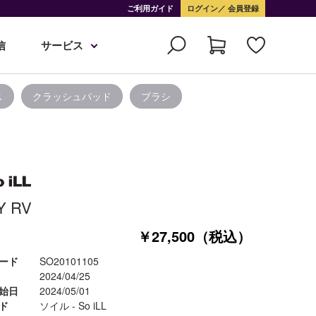
ご利用ガイド
ログイン
会員登録
信
サービス
ス
クラッシュパッド
ブラシ
Y RV
￥27,500（税込）
ード
SO20101105
2024/04/25
始日
2024/05/01
ド
ソイル - So iLL