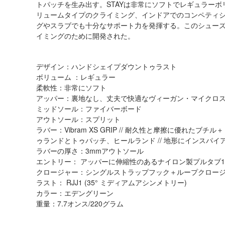
トパッチを生み出す。STAYは非常にソフトでレギュラー
リュームタイプのクライミング、インドアでのコンペティ
グやスラブでも十分なサポート力を発揮する。このシュー
イミングのために開発された。
デザイン：ハンドシェイプダウントゥラスト
ボリューム ：レギュラー
柔軟性：非常にソフト
アッパー：裏地なし、丈夫で快適なヴィーガン・マイクロ
ミッドソール：ファイバーボード
アウトソール：スプリット
ラバー：Vibram XS GRIP // 耐久性と摩擦に優れ
ゥランドとトゥパッチ、ヒールランド // 地形にインスパ
ラバーの厚さ：3mmアウトソール
エントリー： アッパーに伸縮性のあるナイロン製プルタブ
クロージャー：シングルストラップフック＋ループクロー
ラスト： RJJ1 (35° ミディアムアシンメトリー)
カラー：エデングリーン
重量：7.7オンス/220グラム