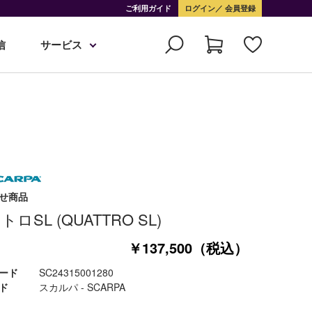
ご利用ガイド
ログイン
会員登録
信
サービス
せ商品
ロSL (QUATTRO SL)
￥137,500（税込）
ード
SC24315001280
ド
スカルパ - SCARPA