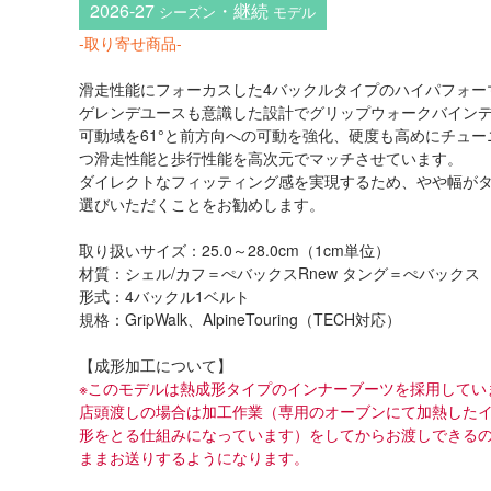
2026-27
・継続
シーズン
モデル
-取り寄せ商品-
滑走性能にフォーカスした4バックルタイプのハイパフォー
ゲレンデユースも意識した設計でグリップウォークバイン
可動域を61°と前方向への可動を強化、硬度も高めにチュ
つ滑走性能と歩行性能を高次元でマッチさせています。
ダイレクトなフィッティング感を実現するため、やや幅が
選びいただくことをお勧めします。
取り扱いサイズ：25.0～28.0cm（1cm単位）
材質：シェル/カフ＝ぺバックスRnew タング＝ぺバックス
形式：4バックル1ベルト
規格：GripWalk、AlpineTouring（TECH対応）
【成形加工について】
※このモデルは熱成形タイプのインナーブーツを採用してい
店頭渡しの場合は加工作業（専用のオーブンにて加熱した
形をとる仕組みになっています）をしてからお渡しできる
ままお送りするようになります。