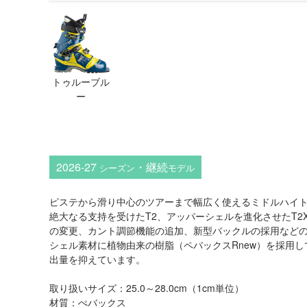
トゥルーブル
ー
2026-27
・継続
シーズン
モデル
ピステから滑り中心のツアーまで幅広く使えるミドルハイ
絶大なる支持を受けたT2、アッパーシェルを進化させたT
の変更、カント調節機能の追加、新型バックルの採用など
シェル素材に植物由来の樹脂（ペバックスRnew）を採用し
出量を抑えています。
取り扱いサイズ：25.0～28.0cm（1cm単位）
材質：ぺバックス