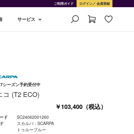
ご利用ガイド
ログイン
会員登録
信
サービス
6-27シーズン予約受付中
エコ (T2 ECO)
￥103,400（税込）
ード
SC24062001260
ド
スカルパ - SCARPA
トゥルーブルー