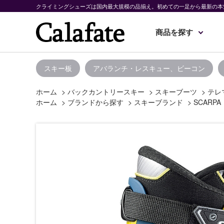
クライミングシューズは国内最大規模の品揃え。初めての一足から最新の本
商品を探す
スキー板
アバランチ・レスキュー、ビーコン
ホーム
>
バックカントリースキー
>
スキーブーツ
>
テレ
ホーム
>
ブランドから探す
>
スキーブランド
>
SCARPA