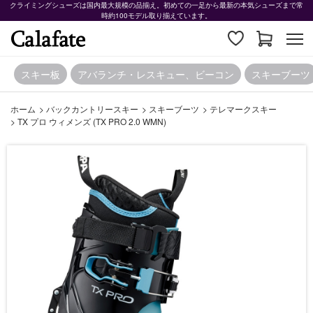
クライミングシューズは国内最大規模の品揃え。初めての一足から最新の本気シューズまで常
時約100モデル取り揃えています。
スキー板
アバランチ・レスキュー、ビーコン
スキーブーツ
ホーム
>
バックカントリースキー
>
スキーブーツ
>
テレマークスキー
>
TX プロ ウィメンズ (TX PRO 2.0 WMN)