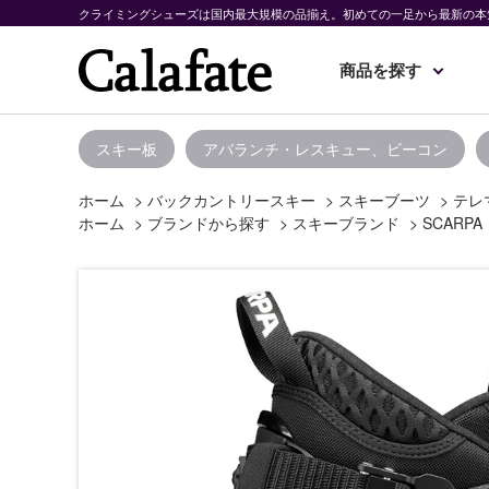
クライミングシューズは国内最大規模の品揃え。初めての一足から最新の本
商品を探す
スキー板
アバランチ・レスキュー、ビーコン
ホーム
>
バックカントリースキー
>
スキーブーツ
>
テレ
ホーム
>
ブランドから探す
>
スキーブランド
>
SCARPA