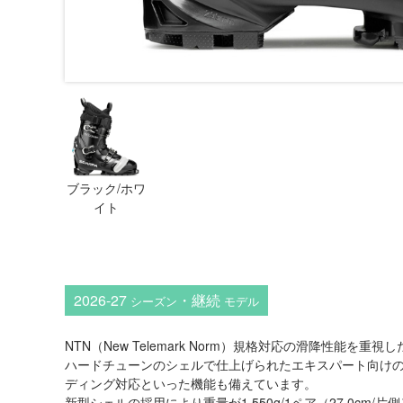
ブラック/ホワ
イト
2026-27
・継続
シーズン
モデル
NTN（New Telemark Norm）規格対応の滑降性能を
ハードチューンのシェルで仕上げられたエキスパート向け
ディング対応といった機能も備えています。
新型シェルの採用により重量が1,550g/1ペア（27.0c