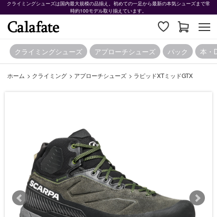
クライミングシューズは国内最大規模の品揃え。初めての一足から最新の本気シューズまで常
時約100モデル取り揃えています。
クライミングシューズ
アプローチシューズ
パック
本・
ホーム
>
クライミング
>
アプローチシューズ
>
ラピッドXTミッドGTX