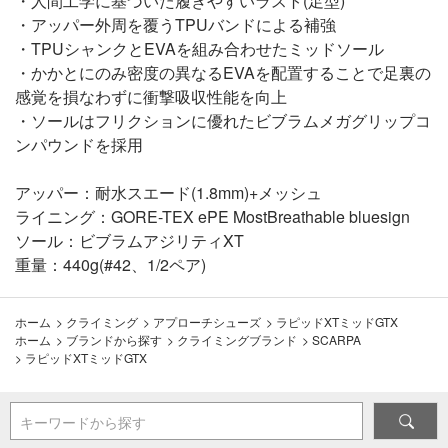
・人間工学に基づいた履きやすいラスト(足型)
・アッパー外周を覆うTPUバンドによる補強
・TPUシャンクとEVAを組み合わせたミッドソール
・かかとにのみ密度の異なるEVAを配置することで足裏の
感覚を損なわずに衝撃吸収性能を向上
・ソールはフリクションに優れたビブラムメガグリップコ
ンパウンドを採用
アッパー：耐水スエード(1.8mm)+メッシュ
ライニング：GORE-TEX ePE MostBreathable bluesign
ソール：ビブラムアジリティXT
重量：440g(#42、1/2ペア)
ホーム
>
クライミング
>
アプローチシューズ
>
ラピッドXTミッドGTX
ホーム
>
ブランドから探す
>
クライミングブランド
>
SCARPA
>
ラピッドXTミッドGTX
キーワードから探す