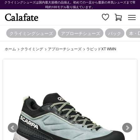
クライミングシューズは国内最大規模の品揃え。初めての一足から最新の本気シューズまで常
時約100モデル取り揃えています。
クライミングシューズ
アプローチシューズ
パック
本・
ホーム
>
クライミング
>
アプローチシューズ
>
ラピッドXT WMN