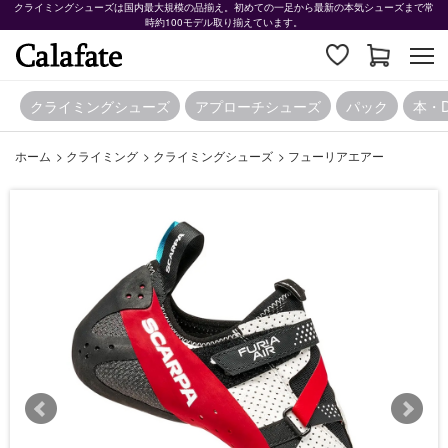
クライミングシューズは国内最大規模の品揃え。初めての一足から最新の本気シューズまで常
時約100モデル取り揃えています。
クライミングシューズ
アプローチシューズ
パック
本・
ホーム
>
クライミング
>
クライミングシューズ
>
フューリアエアー