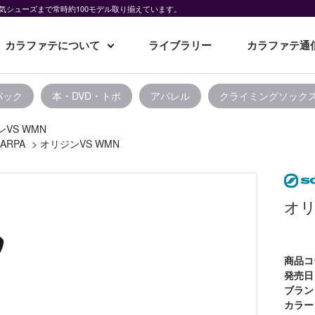
気シューズまで常時約100モデル取り揃えています。
カラファテについて
ライブラリー
カラファテ通
パック
本・DVD・トポ
アパレル
クライミングソック
VS WMN
ARPA
>
オリジンVS WMN
オリ
商品コ
発売日
ブラン
カラー