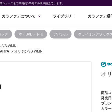
気シューズまで常時約100モデル取り揃えています。
カラファテについて
ライブラリー
カラファテ通
パック
本・DVD・トポ
アパレル
クライミングソック
VS WMN
ARPA
>
オリジンVS WMN
オリ
商品コ
発売日
ブラン
カラー