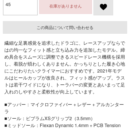
45
在庫がありません
この商品について問い合わせる
繊細な足裏感覚を追求したドラゴに、レースアップならで
はの均一なフィット感と立ち込み力を追加したモデル。締
め具合をスムーズに調整できるスピードレース機構を採用
し、着脱が煩わしくありません。かっちりとした履き心地
にこだわりたいクライマーにおすすめです。2021年モデ
ルはヒールカップが改良され、フィット感がアップ。ラス
トは若干ワイドになり、トーラバーの変更とあいまって足
入れのしやすさと柔軟性が向上しています。
■アッパー：マイクロファイバー + レザー + アルカンター
ラ
■ソール：ビブラムXSグリップ2（3.5mm）
■ミッドソール：Flexan Dynamic 1.4mm + PCB Tension