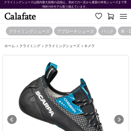
クライミングシューズは国内最大規模の品揃え。初めての一足から最新の本気シューズまで常
時約100モデル取り揃えています。
クライミングシューズ
アプローチシューズ
パック
本・
ホーム
>
クライミング
>
クライミングシューズ
>
キメラ