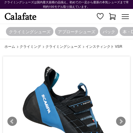
クライミングシューズは国内最大規模の品揃え。初めての一足から最新の本気シューズまで常
時約100モデル取り揃えています。
クライミングシューズ
アプローチシューズ
パック
本・
ホーム
>
クライミング
>
クライミングシューズ
>
インスティンクト VSR