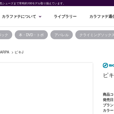
気シューズまで常時約100モデル取り揃えています。
カラファテについて
ライブラリー
カラファテ通
パック
本・DVD・トポ
アパレル
クライミングソック
ARPA
>
ピキJ
ピキ
商品コ
発売日
ブラン
カラー