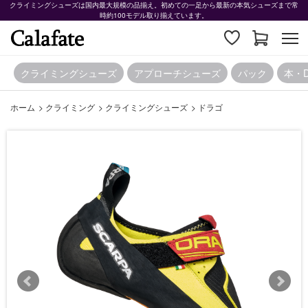
クライミングシューズは国内最大規模の品揃え。初めての一足から最新の本気シューズまで常
時約100モデル取り揃えています。
クライミングシューズ
アプローチシューズ
パック
本・
ホーム
>
クライミング
>
クライミングシューズ
>
ドラゴ