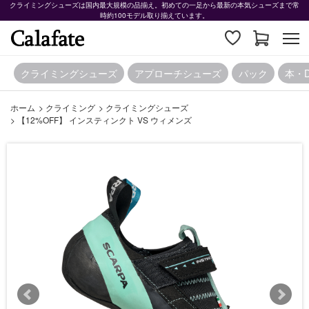
クライミングシューズは国内最大規模の品揃え。初めての一足から最新の本気シューズまで常
時約100モデル取り揃えています。
クライミングシューズ
アプローチシューズ
パック
本・
ホーム
>
クライミング
>
クライミングシューズ
>
【12%OFF】 インスティンクト VS ウィメンズ