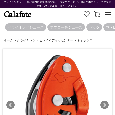
クライミングシューズは国内最大規模の品揃え。初めての一足から最新の本気シューズまで常
時約100モデル取り揃えています。
クライミングシューズ
アプローチシューズ
パック
本・
ホーム
>
クライミング
>
ビレイ＆ディッセンダー
>
ネオックス