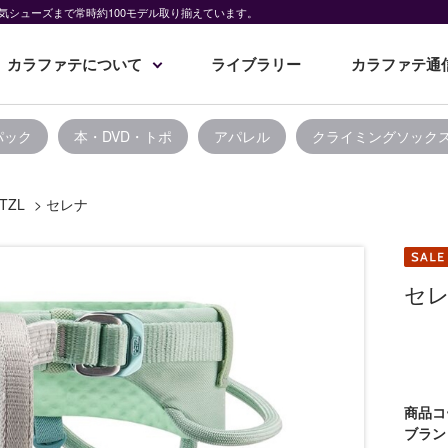
気シューズまで常時約100モデル取り揃えています。
カラファテについて
ライブラリー
カラファテ通
パック
本・DVD・トポ
アパレル
クライミングソック
TZL
>
セレナ
セ
商品コ
ブラン