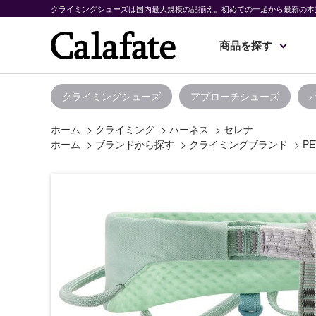
クライミングシューズは国内最大規模の品揃え。初めての一足から最新の本
商品を探す
クライミングシューズ
アプローチシューズ
ホーム
>
クライミング
>
ハーネス
>
セレナ
ホーム
>
ブランドから探す
>
クライミングブランド
>
PE