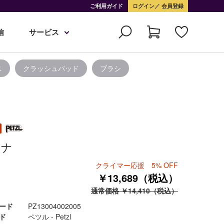
ご利用ガイド
ログイン
会員登録
信
サービス
ス
クラッシュパッド
ブラシ
レナ
クライマー応援 5% OFF
￥13,689（税込）
通常価格 ￥14,410（税込）
ード
PZ13004002005
ド
ペツル - Petzl