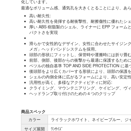
化しています。
最適なボリューム感、通気孔を大きくとることにより、あ
高い耐久性:
高い耐久性を発揮する耐衝撃性、耐擦傷性に優れたシ
厚い ABS 樹脂製のシェル、ライナーに EPP フォー
パクトさを実現
滑らかで女性的なデザイン、女性に合わせたサイジン
メガ」ヘッドバンドシステムを採用。
頭部の形状にフィットし、保管時や運搬時には折り畳
前部、側部、後部からの衝撃から最適に保護するために
ペツルの独自基準 TOP AND SIDE PROTECTION 
後頭部をより広くカバーする形状により、頭部の保護
シェルの内側全体に広がるフォームにより、高い安定
汎用性が高く、多様なアクティビティに対応:
クライミング、マウンテニアリング、ケイビング、ヴ
ヘッドランプ取り付けのための４つのクリップ
商品スペック
カラー
ライラックホワイト、ネイビーブルー、ジ
サイズ展開
ﾜﾝｻｲｽﾞ