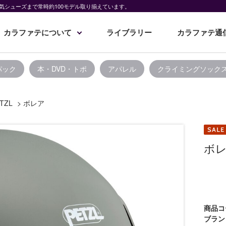
気シューズまで常時約100モデル取り揃えています。
カラファテについて
ライブラリー
カラファテ通
パック
本・DVD・トポ
アパレル
クライミングソック
TZL
>
ボレア
ボ
商品コ
ブラン