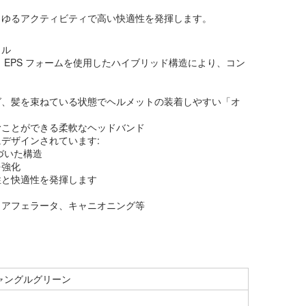
らゆるアクティビティで高い快適性を発揮します。
ェル
ムと EPS フォームを使用したハイブリッド構造により、コン
グ、髪を束ねている状態でヘルメットの装着しやすい「オ
むことができる柔軟なヘッドバンド
デザインされています:
に基づいた構造
を強化
性と快適性を発揮します
ィアフェラータ、キャニオニング等
ャングルグリーン