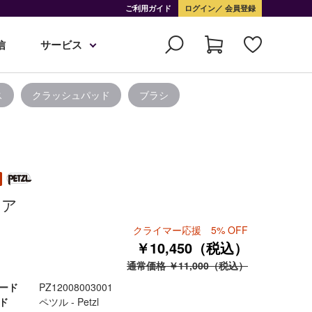
ご利用ガイド
ログイン
会員登録
信
サービス
ス
クラッシュパッド
ブラシ
レア
クライマー応援 5% OFF
￥10,450（税込）
通常価格 ￥11,000（税込）
ード
PZ12008003001
ド
ペツル - Petzl