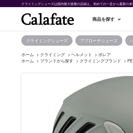
クライミングシューズは国内最大規模の品揃え。初めての一足から最新の本
商品を探す
クライミングシューズ
アプローチシューズ
ホーム
>
クライミング
>
ヘルメット
>
ボレア
ホーム
>
ブランドから探す
>
クライミングブランド
>
PE