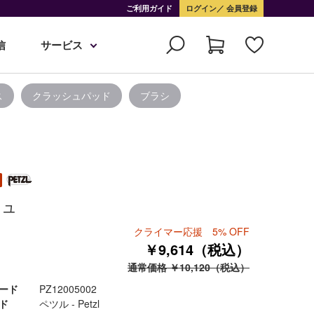
ご利用ガイド
ログイン
会員登録
信
サービス
ス
クラッシュパッド
ブラシ
チュ
クライマー応援 5% OFF
￥9,614（税込）
通常価格 ￥10,120（税込）
ード
PZ12005002
ド
ペツル - Petzl