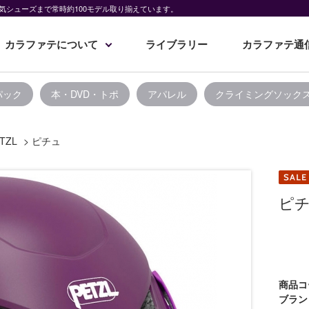
気シューズまで常時約100モデル取り揃えています。
カラファテについて
ライブラリー
カラファテ通
パック
本・DVD・トポ
アパレル
クライミングソック
TZL
>
ピチュ
ピ
商品コ
ブラン