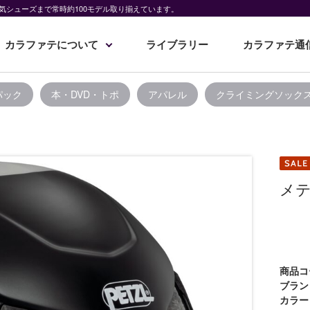
気シューズまで常時約100モデル取り揃えています。
カラファテについて
ライブラリー
カラファテ通
パック
本・DVD・トポ
アパレル
クライミングソック
メ
商品コ
ブラン
カラー