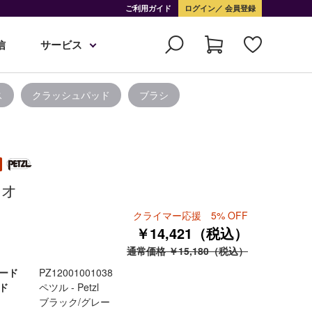
ご利用ガイド
ログイン
会員登録
信
サービス
ス
クラッシュパッド
ブラシ
テオ
クライマー応援 5% OFF
￥14,421（税込）
通常価格 ￥15,180（税込）
ード
PZ12001001038
ド
ペツル - Petzl
ブラック/グレー