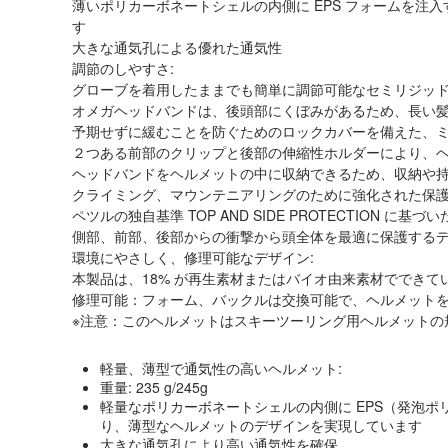
薄いポリカーボネートシェルの内側に EPS フォームを注
す
大きな通気孔による優れた通気性
調節のしやすさ:
グローブを着用したままでも簡単に調節可能なセミリジッ
オメガヘッドバンドは、後頭部にくぼみがあるため、長い
予期せずに緩むことを防ぐためのロックカバーを備えた、
２つある前部のクリップと後部の伸縮性ホルダーにより、
ヘッドバンドをヘルメットの中に収納できるため、収納や
クライミング、マウンテニアリングのために強化された保護
ペツルの独自基準 TOP AND SIDE PROTECTION に基づ
側部、前部、後部からの衝撃から頭全体を最適に保護する
環境にやさしく、修理可能なデザイン:
本製品は、18% が再生素材またはバイオ由来素材でできて
修理可能：フォーム、バックルは交換可能で、ヘルメット
※注意：このヘルメットはスキーツーリング用ヘルメットの規格EN
軽量、薄型で通気性の高いヘルメット:
重量: 235 g/245g
軽量なポリカーボネートシェルの内側に EPS（発泡
り、薄型なヘルメットのデザインを実現しています
大きな通気孔により高い通気性を確保