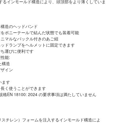
入するインモールド構造により、頭頂部をより薄くしていま
ド構造のヘッドバンド
髪をポニーテールで結んだ状態でも装着可能
ミニマルなバックル付きのあご紐
ヘッドランプをヘルメットに固定できます
持ち運びに便利です
性能:
いた構造
デザイン
います
を長く使うことができます
 18100: 2024 の要求事項は満たしていません
ポリスチレン）フォームを注入するインモールド構造によ