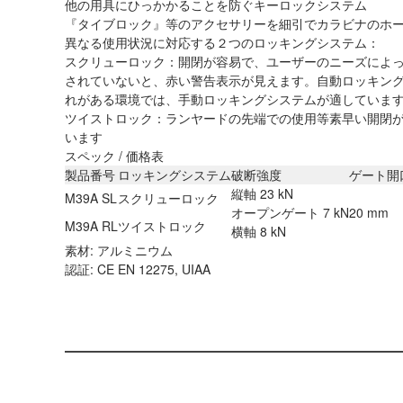
他の用具にひっかかることを防ぐキーロックシステム
『タイブロック』等のアクセサリーを細引でカラビナのホ
異なる使用状況に対応する２つのロッキングシステム：
スクリューロック：開閉が容易で、ユーザーのニーズによ
されていないと、赤い警告表示が見えます。自動ロッキン
れがある環境では、手動ロッキングシステムが適していま
ツイストロック：ランヤードの先端での使用等素早い開閉
います
スペック / 価格表
製品番号
ロッキングシステム
破断強度
ゲート開
縦軸 23 kN
M39A SL
スクリューロック
オープンゲート 7 kN
20 mm
M39A RL
ツイストロック
横軸 8 kN
素材: アルミニウム
認証: CE EN 12275, UIAA