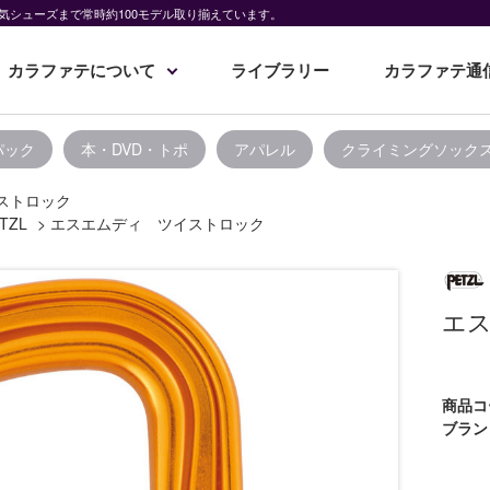
気シューズまで常時約100モデル取り揃えています。
カラファテについて
ライブラリー
カラファテ通
パック
本・DVD・トポ
アパレル
クライミングソック
ストロック
TZL
>
エスエムディ ツイストロック
エ
商品コ
ブラン