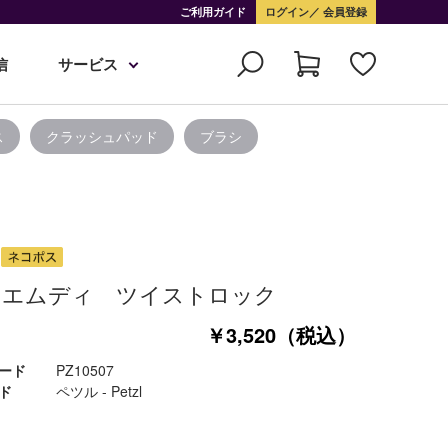
ご利用ガイド
ログイン
会員登録
信
サービス
ス
クラッシュパッド
ブラシ
スエムディ ツイストロック
￥3,520（税込）
ード
PZ10507
ド
ペツル - Petzl