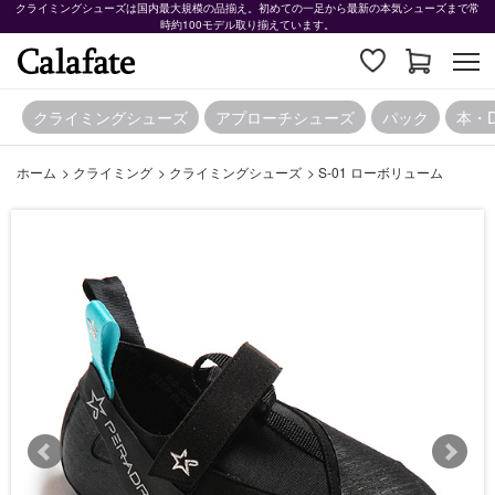
クライミングシューズは国内最大規模の品揃え。初めての一足から最新の本気シューズまで常
時約100モデル取り揃えています。
クライミングシューズ
アプローチシューズ
パック
本・
ホーム
>
クライミング
>
クライミングシューズ
>
S-01 ローボリューム